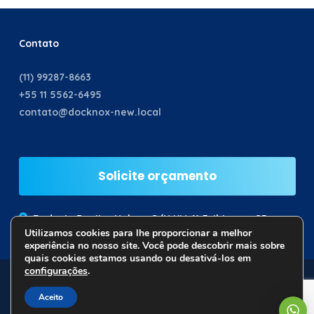
Contato
(11) 99287-8663
+55 11 5562-6495
contato@docknox-new.local
Solicite orçamento
Rodovia Bunjiro Nakao, S/N KM 61,5. Ibiuna – SP
Utilizamos cookies para lhe proporcionar a melhor
experiência no nosso site. Você pode descobrir mais sobre
quais cookies estamos usando ou desativá-los em
configurações
.
© 2026 Docknox. Todos os direitos Reservados |
Política
de Privacidade
Aceito
Desenvolvido por: