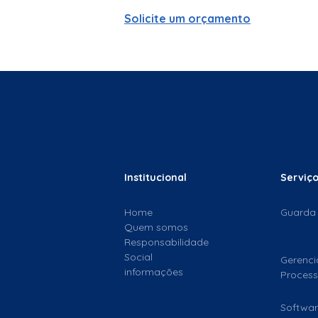
Solicite um orçamento
Institucional
Serviç
Home
Guarda
Quem somos
Responsabilidade
Social
Gerenc
informações
Proces
Softwar