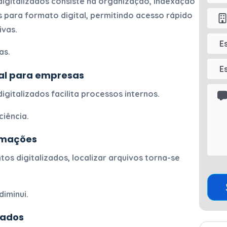
igitalizados
consiste na organização, indexação
s para formato digital, permitindo acesso rápido
ivas.
as.
tal para empresas
igitalizados
facilita processos internos.
ciência.
ormações
os digitalizados
, localizar arquivos torna-se
iminui.
dados