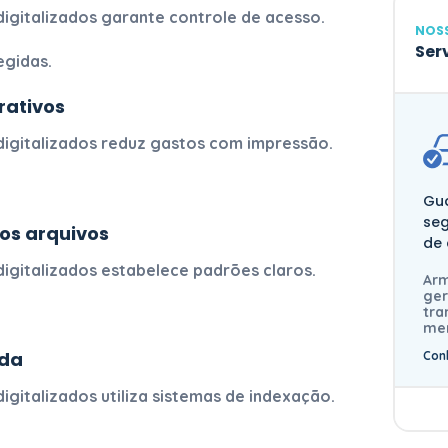
igitalizados
garante controle de acesso.
NOS
Ser
gidas.
rativos
igitalizados
reduz gastos com impressão.
Gu
se
os arquivos
de
igitalizados
estabelece padrões claros.
Ar
ger
tra
me
ida
Con
igitalizados
utiliza sistemas de indexação.