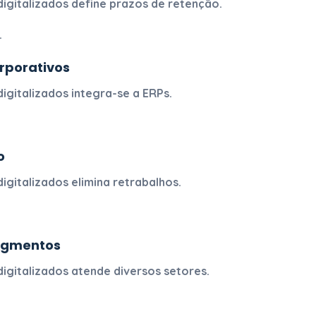
igitalizados
define prazos de retenção.
.
rporativos
igitalizados
integra-se a ERPs.
o
igitalizados
elimina retrabalhos.
segmentos
igitalizados
atende diversos setores.