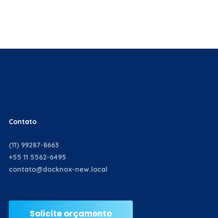
Contato
(11) 99287-8663
+55 11 5562-6495
contato@docknox-new.local
Solicite orçamento