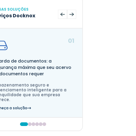
SAS SOLUÇÕES
viços Docknox
01
Digitalização: Ec
e todas suas info
arda de documentos: a
clique de distância
gurança máxima que seu acervo
 documentos requer
Converta document
arquivos digitais s
em um clique. E c
mazenamento seguro e
inteligente.
enciamento inteligente para a
nquilidade que sua empresa
Conheça a solução
rece.
heça a solução