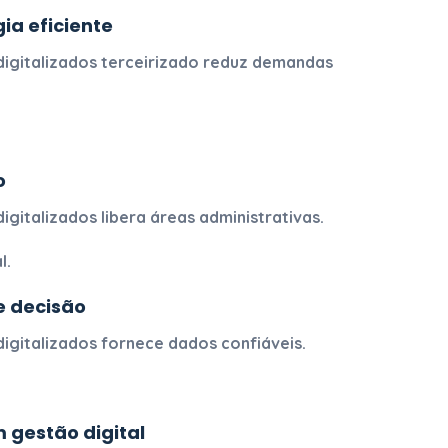
ia eficiente
igitalizados
terceirizado reduz demandas
o
igitalizados
libera áreas administrativas.
l.
e decisão
igitalizados
fornece dados confiáveis.
.
 gestão digital