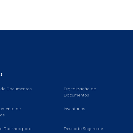
os
 de Documentos
Digitalização de
Documentos
iamento de
Inventários
sos
e Docknox para
Descarte Seguro de