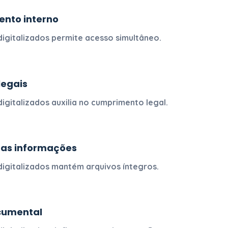
ento interno
igitalizados
permite acesso simultâneo.
egais
igitalizados
auxilia no cumprimento legal.
das informações
igitalizados
mantém arquivos íntegros.
ocumental